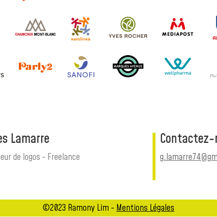
les Lamarre
Contactez-
eur de logos - Freelance
g.lamarre74@gm
©2023 Ramony Lim -
Mentions Légales